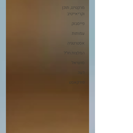
מרקטינג, תוכן
וקריאייטיב
פייסבוק
עמותות
אסטרטגיה
המלצות חו״ל
סושיאל
דעה
פודקאסט