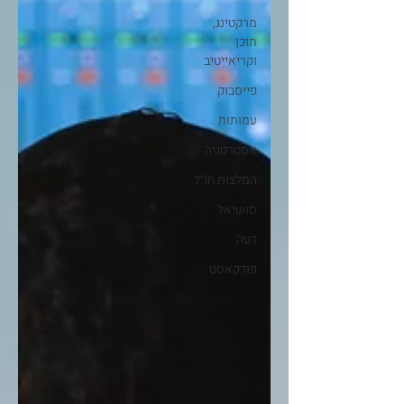
מרקטינג,
תוכן
וקריאייטיב
פייסבוק
עמותות
אסטרטגיה
המלצות חו״ל
סושיאל
דעה
פודקאסט