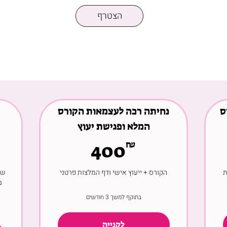
הצטרף
ס
נחיתה רכה לעצמאות הקורס
המלא ופגישת יעוץ
400₪
2
₪
400
ת
הקורס + ייעוץ אישי ודף המלצות פרטני
שי
מ
בתוקף למשך 3 חודשים
לקנייה