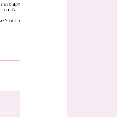
למים העמ
המטרה? לעז