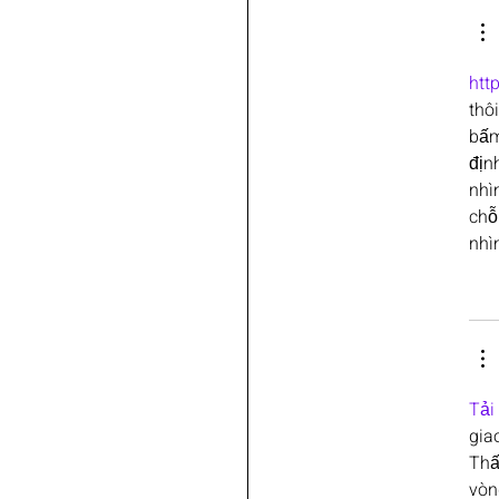
htt
thô
bấm
địn
nhì
chỗ
nhìn
Tải
gia
Thấ
vòn