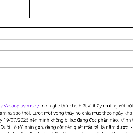
הסברה
טעויות נפוצות בבניית תוכניות
שגרירים ואיך להימנע מהן
ps://xosoplus.mobi/
 mình ghé thử cho biết vì thấy mọi người nói
làm ra sao thôi. Lướt một vòng thấy họ chia mục theo ngày khá
y 19/07/2026 nên mình không bị lạc đang đọc phần nào. Mình th
/ Đuôi Lô tô” nhìn gọn, dạng cột nên quét mắt cái là nắm được,