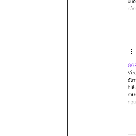
xuố
cảm
GG
Vừa
đứn
hiể
mượ
nga