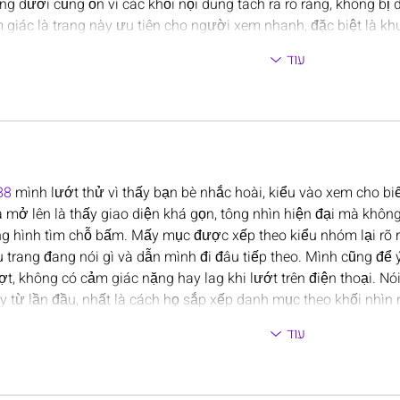
ng dưới cũng ổn vì các khối nội dung tách ra rõ ràng, không bị
 giác là trang này ưu tiên cho người xem nhanh, đặc biệt là k
עוד
88
 mình lướt thử vì thấy bạn bè nhắc hoài, kiểu vào xem cho biế
 mở lên là thấy giao diện khá gọn, tông nhìn hiện đại mà không 
g hình tìm chỗ bấm. Mấy mục được xếp theo kiểu nhóm lại rõ r
u trang đang nói gì và dẫn mình đi đâu tiếp theo. Mình cũng để 
t, không có cảm giác nặng hay lag khi lướt trên điện thoại. Nó
y từ lần đầu, nhất là cách họ sắp xếp danh mục theo khối nhìn r
עוד