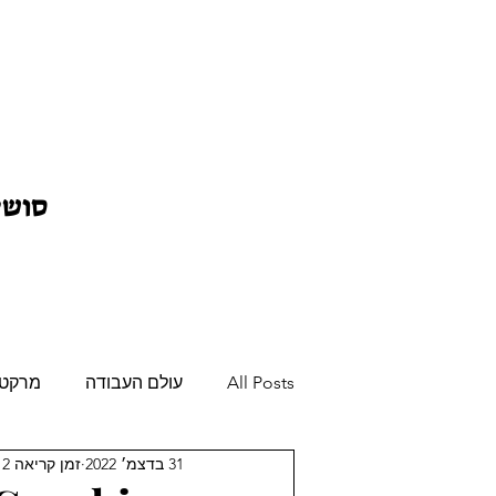
סושי
All Posts
עולם העבודה
מרקטינ
31 בדצמ׳ 2022
זמן קריאה 2 דקות
דעה
פודקאסט