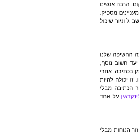
כל עוד צברת ניסיון בתחום שלך ויש לך תובנות בעלות משמעות - לתוכן שלך יש מקום. הרבה אנשים 
מרגישים שהתוכן שלהם או המחשבות שלהם לא ראויות לפרסום כי הם עצמם לא מעניינים מספיק. 
אני אכתוב על כך בהרחבה בפוסט אחר, אבל המסר שלי אליהם הוא שאיפשהו יושב ג׳וניור שיכול 
דיברנו על מרתון, ולכן נרצה להגדיר יעדים ל-90 הימים הקרובים. נסתכל מה היתה החשיפה שלנו 
(בלינקדאין, לצורך העניין) ונסמן ביומן 90 יום מעכשיו כדי לבדוק איך השתפרנו. יעד חשוב נוסף, 
באופן מפתיע, הוא לא בהכרח להעלות פוסטים בתדירות גבוהה - אלא לעסוק כל הזמן בכתיבה. אחרי 
כל סשן שבועי (שנמשך בדרך כלל חצי שעה) אני מבקשת מהעובד.ת לכתוב משהו. זו יכולה להיות 
רשימה, פוסט של ממש או מחשבות. בצורה הזו אנחנו ממשיכים לאמן את שריר הכתיבה מבלי 
נקדאין
 על אחד 
בפוסטים הבאים אדבר על איך מתנהלות פגישות CoCo ואיך מוציאים אנשים מאיזור הנוחות מבלי 