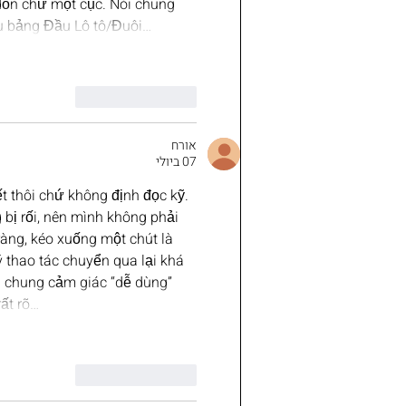
 dồn chữ một cục. Nói chung 
hu bảng Đầu Lô tô/Đuôi…
לייק
להשיב
אורח
07 ביולי
t thôi chứ không định đọc kỹ. 
bị rối, nên mình không phải 
àng, kéo xuống một chút là 
ý thao tác chuyển qua lại khá 
i chung cảm giác “dễ dùng” 
ất rõ…
לייק
להשיב