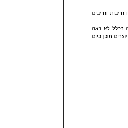
קשה להתווכח עם זה: מותג אישי הוא חשוב. ובשביל מותג אישי טוב וחזק, אנחנו חייבות וחייבים 
העניין הוא שיצירת תוכן היא פעולה שדורשת זמן, מחשבה ומאמץ ולרובנו כתיבה בכלל לא באה 
בקלות. אם תסתכלו על הארגון שאתם עובדים בו, תראו שרק אחוז קטן מהאנשים יוצרים תוכן ביום 