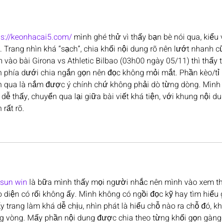
ps://keonhacai5.com/
 mình ghé thử vì thấy bạn bè nói qua, kiểu
i. Trang nhìn khá “sạch”, chia khối nội dung rõ nên lướt nhanh 
 vào bài Girona vs Athletic Bilbao (03h00 ngày 05/11) thì thấy t
h phía dưới chia ngắn gọn nên đọc không mỏi mắt. Phần kèo/tỉ l
n qua là nắm được ý chính chứ không phải dò từng dòng. Mình 
 dễ thấy, chuyển qua lại giữa bài viết khá tiện, với khung nội 
 rất rõ.
 sun win
 là bữa mình thấy mọi người nhắc nên mình vào xem thử
o diện có rối không ấy. Mình không có ngồi đọc kỹ hay tìm hiểu g
y trang làm khá dễ chịu, nhìn phát là hiểu chỗ nào ra chỗ đó, k
g vòng. Mấy phần nội dung được chia theo từng khối gọn gàng