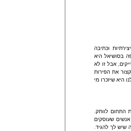
כל מי שיש לו או לה רצון לעבוד על המותג האישי שלהם, שיש להם נטיה ליצירתיות וכתיבה 
ומעוניינים במסע הזה. אחד הדברים שאני אומרת בפגישות הראשונות הוא שחשיפה בסושיאל היא 
מרתון. נכון, אנחנו יכולים לפרסם פוסט שיגיע לתפוצה רחבה מאוד ולקבל הרבה לייקים, אבל זו לא 
המטרה במותג אישי. מותג אישי נבנה לאורך זמן, צובר קרדביליות ומאפשר לך לקצור את הפירות 
במגוון דרכים. אנשים אולי יזכרו את תוכן הפוסט ששבר את הרשת, אבל המטרה שלנו היא שיזכרו מי 
הטעות הנפוצה כשמדברים על Thought Leadership, בעיניי, היא כשמקשרים את התחום לוותק. 
כלומר, את חייבת להיות C-Level לפחות כדי להתבטא על תחום המומחיות שלך. אנשים שעוסקים 
בתחום ה-Thought Leadeship כבר הבינו מזמן שאין שום קשר לסניוריטי, אלא למה שיש לך להגיד. 