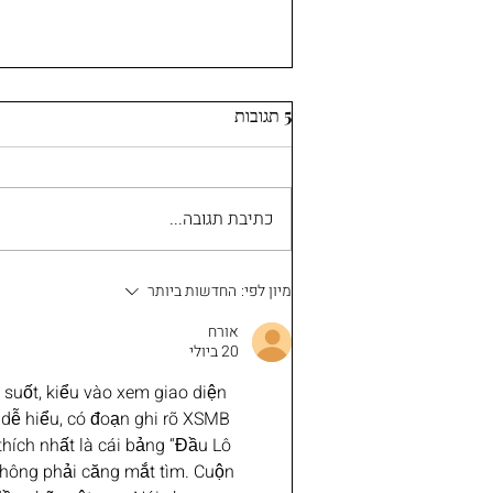
5 תגובות
כתיבת תגובה...
6 הגדרות בפלטפורמת הפודקאסט
מיון לפי:
החדשות ביותר
שלכם שכדאי לבדוק לפני הפרק
אורח
הבא
20 ביולי
 suốt, kiểu vào xem giao diện 
 dễ hiểu, có đoạn ghi rõ XSMB 
ích nhất là cái bảng “Đầu Lô 
 không phải căng mắt tìm. Cuộn 