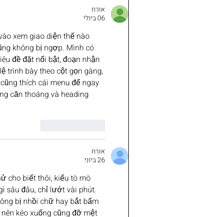
אורח
06 ביולי
 vào xem giao diện thế nào 
cũng không bị ngợp. Mình có 
iêu đề đặt nổi bật, đoạn nhận 
ệ trình bày theo cột gọn gàng, 
cũng thích cái menu để ngay 
dung căn thoáng và heading 
לייק
להשיב
אורח
26 ביוני
 cho biết thôi, kiểu tò mò 
ì sâu đâu, chỉ lướt vài phút. 
hông bị nhồi chữ hay bắt bấm 
 nên kéo xuống cũng đỡ mệt 