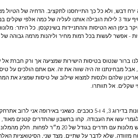
ה ירח דבש, ולא כל כך התייחסנו לתקציב. הדחיה של הטיול מ
לאפריל והבחירה להוסיף עוד 3 לילות הובילה אותנו לעליה של כמה אלפי שקל
ר ביפן הוא הטיסות וההתניידות בשינקנסן. כל היתר: מלונות
יות - אפשר לעשות בכל רמות מחיר וליהנות מרמה גבוהה של 
ות והיה לנו ברור שנטוס בטיסות הישירות שמציעה אך ורק חברת אל
אבל מבחינתנו זה היה שווה את זה. אם אתם הולכים על טיסו
יכון שלהם ולנסות למצוא שילוב של טיסות שמציג את המחי
 שקלים. אל תוותרו.
לגמרי עשו את העבודה. קחו בחשבון שהחדרים קטנים מאוד, 
לכם ספייס, כדאי לחפש מלונות עם חדרים בגודל של 20 מ״ר 
 מזוודה, שלא לדבר על שתיים. מצד שני, הסיטואציות האלה י