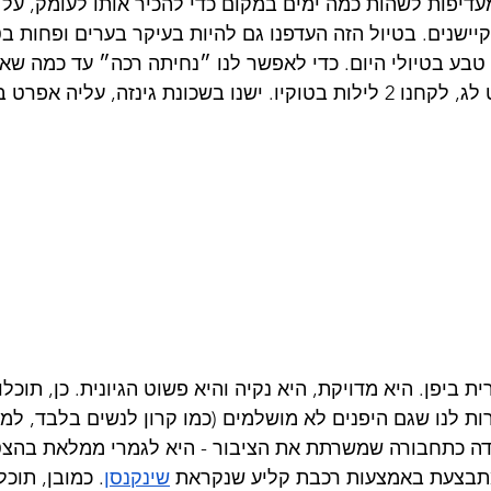
עדיפות לשהות כמה ימים במקום כדי להכיר אותו לעומק, על 
קיישנים. בטיול הזה העדפנו גם להיות בעיקר בערים ופחות ב
טבע בטיולי היום. כדי לאפשר לנו ״נחיתה רכה״ עד כמה שא
אחרי טיסה ארוכה וג׳ט לג, לקחנו 2 לילות בטוקיו. ישנו בשכונת גינזה, על
 ביפן. היא מדויקת, היא נקיה והיא פשוט הגיונית. כן, תוכל
ת לנו שגם היפנים לא מושלמים (כמו קרון לנשים בלבד, למ
דה כתחבורה שמשרתת את הציבור - היא לגמרי ממלאת בהצטי
תבצעת באמצעות רכבת קליע שנקראת 
שינקנסן
. כמובן, תוכל