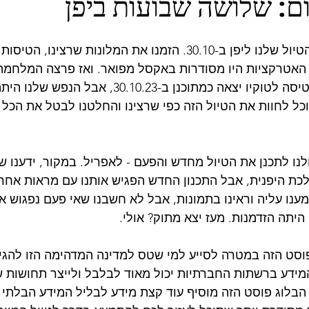
: שלושה שבועות ביפן
הכל היה מוכן לקראת הטיול שלנו ליפן ב-30.10. הזמנו את המלונות שר
 האטרקציות היו מסודרות באקסל מפואר. ואז פרצה המלחמה 
כל הקלפים, והחיים. הטיסה לטוקיו יצאה כמתוכנן ב-0.23
ל לחוות את הטיול הזה כפי שרצינו והחלטנו לבטל את הכל ול
ו לתכנן את הטיול מחדש והפעם - לאפריל. במקור, ידענו ש
ת היפנית, אבל התכנון החדש הפגיש אותנו עם מראות אחרי
ענו עליה וראינו בתמונות, אבל לא חשבנו שאי פעם נפגוש א
היתה הזדמנות. מעז יצא מתוק? אולי.
וסט הזה במטרה לסייע למי שטס למדינה המדהימה הזו להגיע
המידע ברשתות החברתיות יכול מאוד לבלבל ולייצר תחושות ש
, הבלוג פוסט הזה מוסיף עוד קצת מידע לבליל המידע הבלתי 