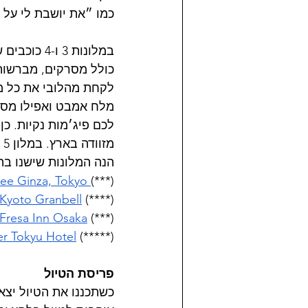
כמו ״את יושבת לי על 
במלונות 3 
כולל מסרקים, מברשות
מלח אמבט ואפילו מסיכ
לכם פיג׳מות נקיות. כן
מזוודה בארץ. במלון 5 כוכבים שישנו בו הכל כבר היה בחדר עצמו.
הנה המלונות שישנו בה
ee Ginza, Tokyo 
(***)
Kyoto Granbell
 (****)
 Fresa Inn Osaka
 (***)
r Tokyu Hotel
 (*****)
פריסת הטיול
כשתכננו את הטיול יצא