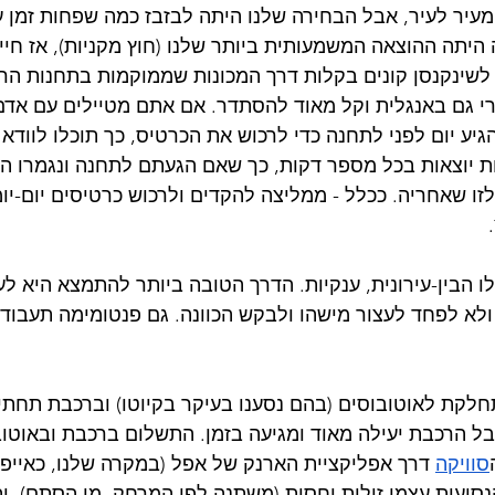
יר לעיר, אבל הבחירה שלנו היתה לבזבז כמה שפחות זמן על ה
היתה ההוצאה המשמעותית ביותר שלנו (חוץ מקניות), אז חיינ
שינקנסן קונים בקלות דרך המכונות שממוקמות בתחנות הרכ
י גם באנגלית וקל מאוד להסתדר. אם אתם מטיילים עם אדם
גיע יום לפני לתחנה כדי לרכוש את הכרטיס, כך תוכלו לוודא
ת יוצאות בכל מספר דקות, כך שאם הגעתם לתחנה ונגמרו ה
זו שאחריה. ככלל - ממליצה להקדים ולרכוש כרטיסים יום-יומי
 הבין-עירונית, ענקיות. הדרך הטובה ביותר להתמצא היא לע
לא לפחד לעצור מישהו ולבקש הכוונה. גם פנטומימה תעבוד א
לקת לאוטובוסים (בהם נסענו בעיקר בקיוטו) וברכבת תחתית
ל הרכבת יעילה מאוד ומגיעה בזמן. התשלום ברכבת ובאוטוב
סוויקה
 דרך אפליקציית הארנק של אפל (במקרה שלנו, כאייפונ
נסיעות עצמן זולות יחסית (משתנה לפי המרחק, מן הסתם), ות